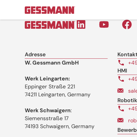
Adresse
Kontak
W. Gessmann GmbH
+49
HMI
Werk Leingarten:
+49
Eppinger Straße 221
sa
74211 Leingarten, Germany
Roboti
+49
Werk Schwaigern
:
Siemensstraße 17
ro
74193 Schwaigern, Germany
Bewerb