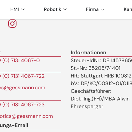
HMI
Robotik
Firma
Kar
t
Informationen
 (0) 7131 4067-0
Steuer-IdNr.: DE 145786
St.-Nr.: 65205/74401
HR.: Stuttgart HRB 100312
 (0) 7131 4067-722
bV.: DE/KC/00812-01/011
les@gessmann.com
Geschäftsführer:
k
Dipl.-Ing.(FH)/MBA Alwin
 (0) 7131 4067-723
Ehrensperger
botics@gessmann.com
ungs-Email