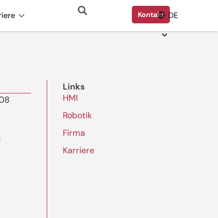
riere
Kontakt
DE
Links
HMI
508
Robotik
Firma
8
Karriere