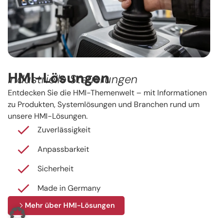
HMI-Lösungen
Industrielle Steuerungen
Entdecken Sie die HMI-Themenwelt – mit Informationen
zu Produkten, Systemlösungen und Branchen rund um
unsere HMI-Lösungen.
Zuverlässigkeit
Anpassbarkeit
Sicherheit
Made in Germany
Mehr über HMI-Lösungen